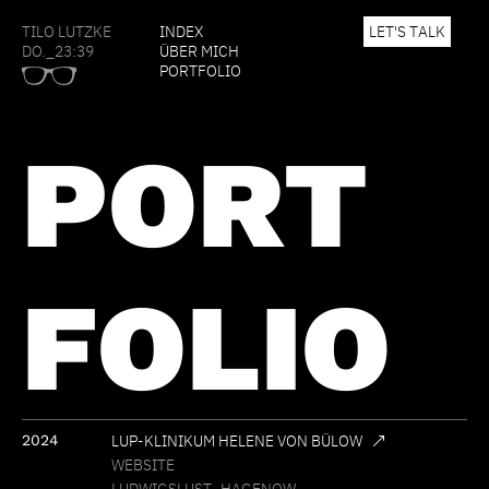
TILO LUTZKE
INDEX
L
E
T
'
S
T
A
L
K
DO._23:39
ÜBER MICH
PORTFOLIO
PORT
FOLIO
2024
LUP-KLINIKUM HELENE VON BÜLOW
WEBSITE