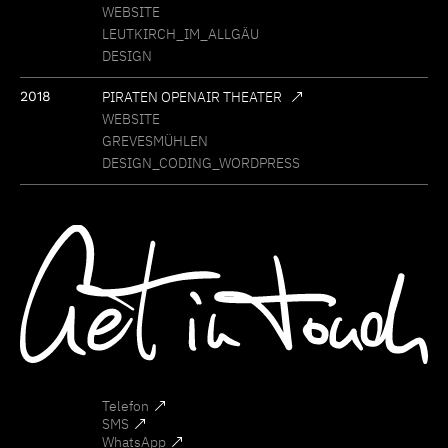
WEBSITE
LEUTKIRCH
IM
ALLGÄU
DESIGN
2018
PIRATEN OPENAIR THEATER
WEBSITE
GREVESMÜHLEN
DESIGN
CODING
WORDPRESS
Telefon
SMS
WhatsApp