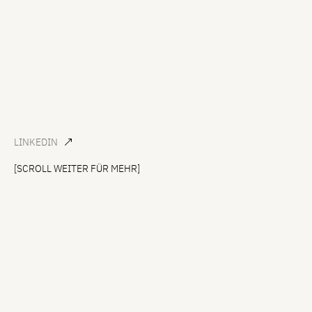
LINKEDIN
[SCROLL WEITER FÜR MEHR]
SEIT MEHR ALS 25 JAHREN IM WEB UND
DESIGN ZUHAUSE. SPEZIALISIERT AUF USER
INTERFACE DESIGN, CORPORATE DESIGN
UND FRONTEND-DEVELOPMENT. MIT EINEM
BESONDEREN FOKUS AUF WORDPRESS ALS
GRUNDLAGE FÜR DAS OPTIMALE
NUTZERERLEBNIS.