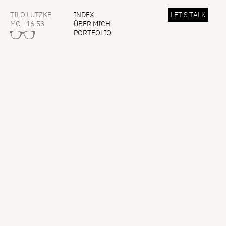
TILO LUTZKE
INDEX
L
E
T
'
S
T
A
L
K
MO._16:53
ÜBER MICH
PORTFOLIO